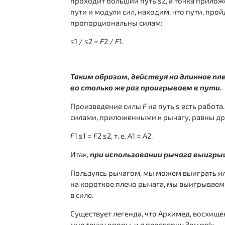
проходит больший путь
s
2, а точка прило
пути и модули сил, находим, что пути, пр
пропорциональны силам:
s
1 /
s
2 =
F
2 /
F
1.
Таким образом, действуя на длинное пл
во столько же раз проигрываем в пути.
Произведение силы
F
на путь
s
есть работа
силами, приложенными к рычагу, равны др
F
1
s
1 =
F
2
s
2, т. е.
А
1 =
А
2.
Итак,
при использовании рычага выигрыш
Пользуясь рычагом, мы можем выиграть или
на короткое плечо рычага, мы выигрываем 
в силе.
Существует легенда, что Архимед, восхище
мне точку опоры, и я переверну Землю!».