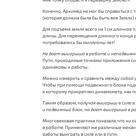
Конечно, Архимед не мог бы справиться с т
(которая должна была бы быть вне Земли)
Для подъема земли всего на 1 см длинное 
длины. Для перемещения длинного конца ры
потребовались бы миллионы лет!
Не дает выигрыша в работе и неподвижн
Пути, проходимые точками приложения с
одинаковы и работы.
Можно измерить и сравнить между собой 
Чтобы при помощи подвижного блока подня
к которому прикреплен динамометр, как пок
Таким образом,
получая выигрыш в силе в 
и подвижный блок, на дает выигрыша в р
Многовековая практика показала, что
ни о
в работе.
Применяют же различные механиз
работы выиграть в силе или в пути.