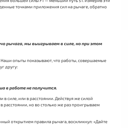
жения большей силы
F
1 — меньший путь
s
1. Измерив эти
ойденные точками приложения сил на рычаге, обратно
ечо рычага, мы выигрываем в силе, но при этом
. Наши опыты показывают, что работы, совершаемые
уг другу:
а в работе не получится.
 в силе, или в расстоянии. Действуя же силой
в расстоянии, но во столько же раз проигрываем
нный открытием правила рычага, воскликнул: «Дайте