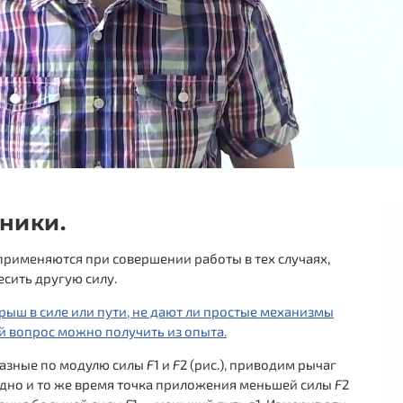
ники.
рименяются при совершении работы в тех случаях,
сить другую силу.
грыш в силе или пути, не дают ли простые механизмы
й вопрос можно получить из опыта.
разные по модулю силы
F
1 и
F
2 (рис.), приводим рычаг
 одно и то же время точка приложения меньшей силы
F
2