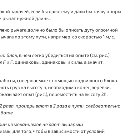
акой задачей, если бы даже ему и дали бы точку опоры
 и рычаг нужной длины.
плечо рычага должно было бы описать дугу огромной
чага по этому пути, например, со скоростью 1 м/с,
ый блок,
в чем легко убедиться на опыте (см. рис.).
ил
F
и
F
, одинаковы, одинаковы и силы, а значит,
работы, совершаемые с помощью подвижного блока.
ть груз на высоту h, необходимо конец веревки,
азывает опыт (рис.), переместить на высоту 2h.
2 раза, проигрывают в 2 раза в пути, следовательно,
аботе.
дин из механизмов не дает выигрыш
мы для того, чтобы в зависимости от условий