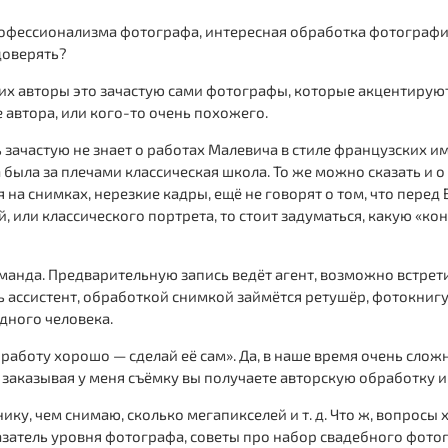
рофессионализма фотографа, интересная обработка фотографий
доверять?
, их авторы это зачастую сами фотографы, которые акцентирую
 автора, или кого-то очень похожего.
 зачастую не знает о работах Малевича в стиле французских и
была за плечами классическая школа. То же можно сказать и о
на снимках, нерезкие кадры, ещё не говорят о том, что перед 
, или классического портрета, то стоит задуматься, какую «к
анда. Предварительную запись ведёт агент, возможно встретит
ть ассистент, обработкой снимкой займётся ретушёр, фотокниг
одного человека.
работу хорошо — сделай её сам». Да, в наше время очень сложн
 заказывая у меня съёмку вы получаете авторскую обработку 
у, чем снимаю, сколько мегапикселей и т. д. Что ж, вопросы х
казатель уровня фотографа, советы про набор свадебного фото