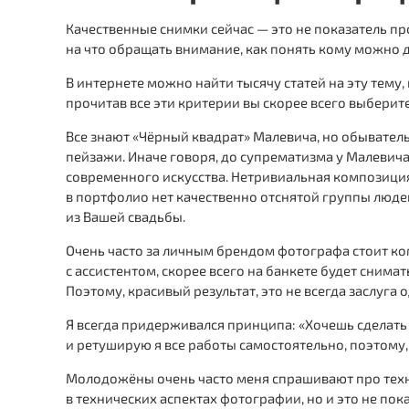
Качественные снимки сейчас — это не показатель п
на что обращать внимание, как понять кому можно 
В интернете можно найти тысячу статей на эту тему
прочитав все эти критерии вы скорее всего выберите
Все знают «Чёрный квадрат» Малевича, но обыватель
пейзажи. Иначе говоря, до супрематизма у Малевича 
современного искусства. Нетривиальная композиция 
в портфолио нет качественно отснятой группы людей
из Вашей свадьбы.
Очень часто за личным брендом фотографа стоит ком
с ассистентом, скорее всего на банкете будет снима
Поэтому, красивый результат, это не всегда заслуга 
Я всегда придерживался принципа: «Хочешь сделать 
и ретуширую я все работы самостоятельно, поэтому,
Молодожёны очень часто меня спрашивают про техник
в технических аспектах фотографии, но и это не по