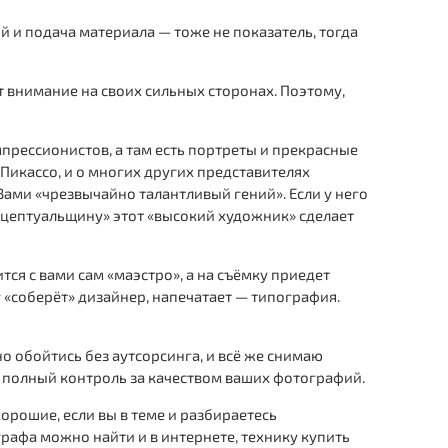
 и подача материала — тоже не показатель, тогда
т внимание на своих сильных сторонах. Поэтому,
мпрессионистов, а там есть портреты и прекрасные
 Пикассо, и о многих других представителях
Вами «чрезвычайно талантливый гений». Если у него
онцептуальщину» этот «высокий художник» сделает
ся с вами сам «маэстро», а на съёмку приедет
у «соберёт» дизайнер, напечатает — типография.
о обойтись без аутсорсинга, и всё же снимаю
и полный контроль за качеством ваших фотографий.
орошие, если вы в теме и разбираетесь
графа можно найти и в интернете, технику купить